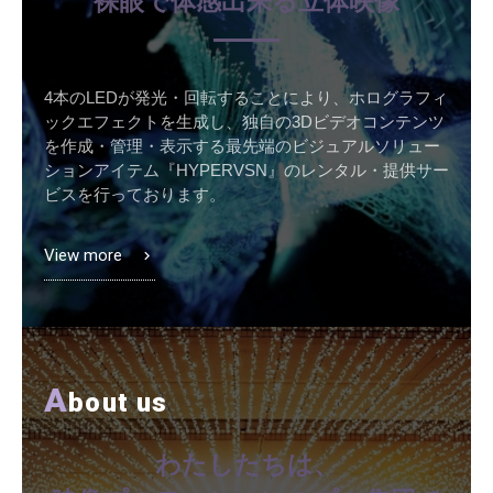
裸眼で体感出来る立体映像
4本のLEDが発光・回転することにより、ホログラフィ
ックエフェクトを生成し、独自の3Dビデオコンテンツ
を作成・管理・表示する最先端のビジュアルソリュー
ションアイテム『HYPERVSN』のレンタル・提供サー
ビスを行っております。
View more
A
bout us
わたしたちは、